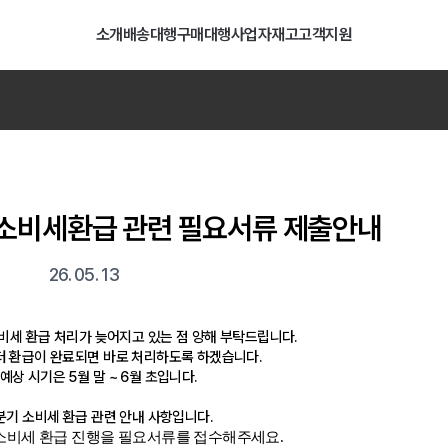
소개
배송대행
구매대행
사업자
재고
고객지원
담배 니코틴 용액 수입 통관 지침 안내
07. 29
행
일괄등록
배송비
계산기
LCL 간편접수
타오바오
기 소비세환급 관련 필요서류 제출안내
26. 05. 13
 소비세 환급 처리가 늦어지고 있는 점 양해 부탁드립니다.
 환급이 완료되면 바로 처리하도록 하겠습니다.
예상 시기은 5월 말 ~ 6월 초입니다.
1분기 소비세 환급 관련 안내 사항입니다.
소비세 환급 진행을 필요서류를 접수해주세요.