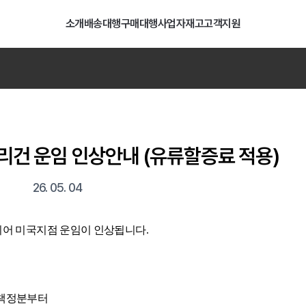
소개
배송대행
구매대행
사업자
재고
고객지원
담배 니코틴 용액 수입 통관 지침 안내
07. 29
행
일괄등록
배송비
계산기
LCL 간편접수
타오바오
오리건 운임 인상안내 (유류할증료 적용)
26. 05. 04
어 미국지점 운임이 인상됩니다.
비 책정분부터